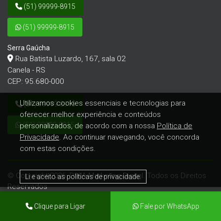
(51) 99999-8915
(51) 99999-8915
Serra Gaúcha
Rua Batista Luzardo, 167, sala 02
Canela - RS
CEP: 95.680-000
Utilizamos cookies essenciais e tecnologias para
(51) 99999-8915
oferecer melhor experiência e conteúdos
(51) 99999-8915
personalizados, de acordo com a nossa
Política de
Privacidade
. Ao continuar navegando, você concorda
com estas condições.
© Copyright 2026. DIVIA Marketing Digital. Todos os Direitos
Li e aceito as políticas de privacidade.
Reservados
Clique para Ligar
Fale por WhatsApp